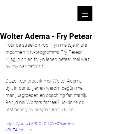
Wolter Adema - Fry Petear
Foar de streekomrop 
Fryn
 meitsje ik alle 
moannen it tv-programma Fry Petear. 
Nijsgjirrich en frij yn iepen petear mei wa't 
by my oan tafel sit. 
Dizze kear praat ik mei Wolter Adema 
dy't in oantal jierren werom begûn mei 
manljusgroepen en coaching fan manlju. 
Benijd nei Wolters ferhaal? Je kinne de 
útstjoering ek besjen fia YouTube.
https://youtu.be/9fC7O_CtYE0?si=r5N-
o3g74doojLsV