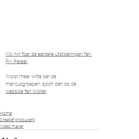
Klik hjir foar de eardere útstjoeringen fan 
Fry Petear.
Wolst mear witte oer de 
manljusgroepen, sjoch dan op de 
webside fan Wolter
.
Home
Creatief producent
Video maker